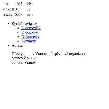
tlak
1015
hPa
vlhkost
31
%
srážky
0.39
mm
Rychlá navigace
O domově 2
O domově
Dokumenty
Kontakty
Adresa
Dětský domov Vranov, příspěvková organizace
Vranov č.p. 160
664 32, Vranov