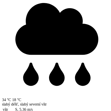
34 °C
18 °C
slabý déšť, slabý severní vítr
vítr
S, 5.36
m/s