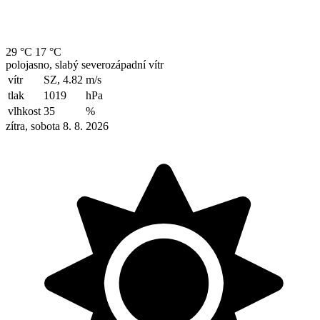
29 °C
17 °C
polojasno, slabý severozápadní vítr
vítr
SZ, 4.82
m/s
tlak
1019
hPa
vlhkost
35
%
zítra, sobota 8. 8. 2026