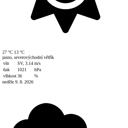
27 °C
13 °C
jasno, severovýchodní větřík
vítr
SV, 3.14
m/s
tlak
1021
hPa
vlhkost
36
%
neděle 9. 8. 2026