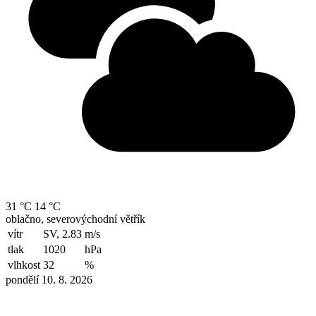
31 °C
14 °C
oblačno, severovýchodní větřík
vítr
SV, 2.83
m/s
tlak
1020
hPa
vlhkost
32
%
pondělí 10. 8. 2026