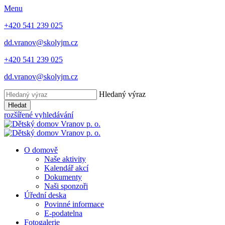
Menu
+420 541 239 025
dd.vranov@skolyjm.cz
+420 541 239 025
dd.vranov@skolyjm.cz
Hledaný výraz
Hledat
rozšířené vyhledávání
O domově
Naše aktivity
Kalendář akcí
Dokumenty
Naši sponzoři
Úřední deska
Povinné informace
E-podatelna
Fotogalerie