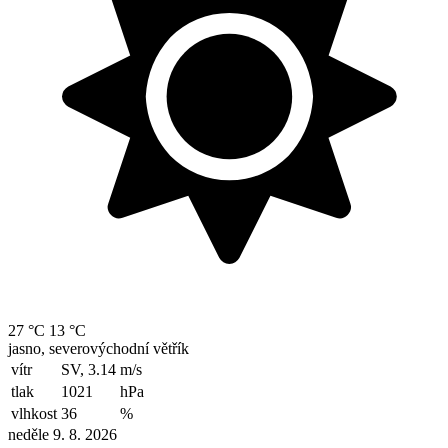
27 °C
13 °C
jasno, severovýchodní větřík
vítr
SV, 3.14
m/s
tlak
1021
hPa
vlhkost
36
%
neděle 9. 8. 2026