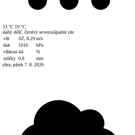
33 °C
19 °C
slabý déšť, čerstvý severozápadní vítr
vítr
SZ, 8.29
m/s
tlak
1016
hPa
vlhkost
44
%
srážky
0.8
mm
zítra, pátek 7. 8. 2026