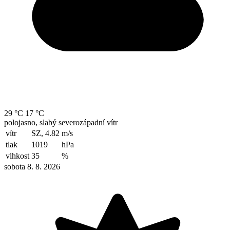
29 °C
17 °C
polojasno, slabý severozápadní vítr
vítr
SZ, 4.82
m/s
tlak
1019
hPa
vlhkost
35
%
sobota 8. 8. 2026