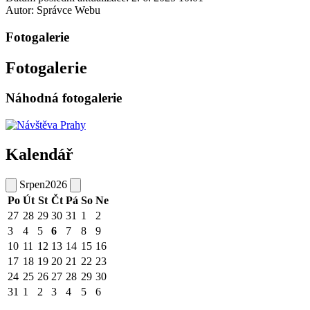
Autor:
Správce Webu
Fotogalerie
Fotogalerie
Náhodná fotogalerie
Kalendář
Srpen
2026
Po
Út
St
Čt
Pá
So
Ne
27
28
29
30
31
1
2
3
4
5
6
7
8
9
10
11
12
13
14
15
16
17
18
19
20
21
22
23
24
25
26
27
28
29
30
31
1
2
3
4
5
6