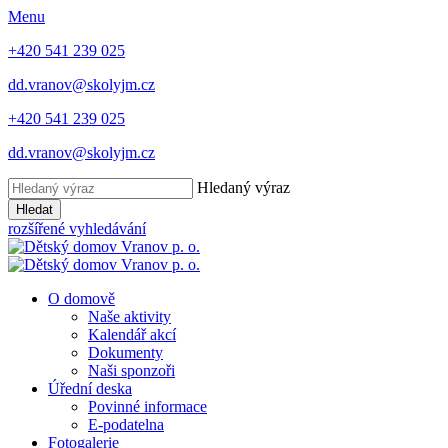
Menu
+420 541 239 025
dd.vranov@skolyjm.cz
+420 541 239 025
dd.vranov@skolyjm.cz
Hledaný výraz
Hledat
rozšířené vyhledávání
O domově
Naše aktivity
Kalendář akcí
Dokumenty
Naši sponzoři
Úřední deska
Povinné informace
E-podatelna
Fotogalerie