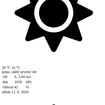
28 °C
16 °C
jasno, slabý severní vítr
vítr
S, 3.94
m/s
tlak
1018
hPa
vlhkost
42
%
středa 12. 8. 2026