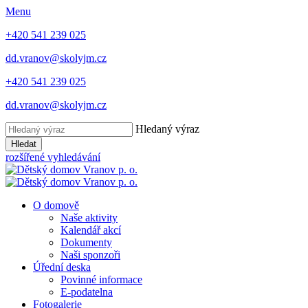
Menu
+420 541 239 025
dd.vranov@skolyjm.cz
+420 541 239 025
dd.vranov@skolyjm.cz
Hledaný výraz
Hledat
rozšířené vyhledávání
O domově
Naše aktivity
Kalendář akcí
Dokumenty
Naši sponzoři
Úřední deska
Povinné informace
E-podatelna
Fotogalerie