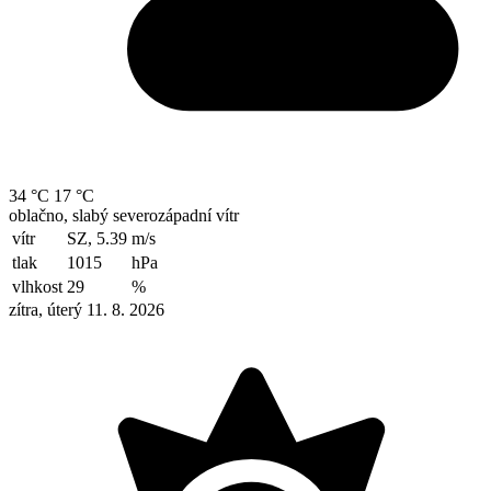
34 °C
17 °C
oblačno, slabý severozápadní vítr
vítr
SZ, 5.39
m/s
tlak
1015
hPa
vlhkost
29
%
zítra, úterý 11. 8. 2026