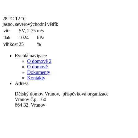
28 °C
12 °C
jasno, severovýchodní větřík
vítr
SV, 2.75
m/s
tlak
1024
hPa
vlhkost
25
%
Rychlá navigace
O domově 2
O domově
Dokumenty
Kontakty
Adresa
Dětský domov Vranov, příspěvková organizace
Vranov č.p. 160
664 32, Vranov