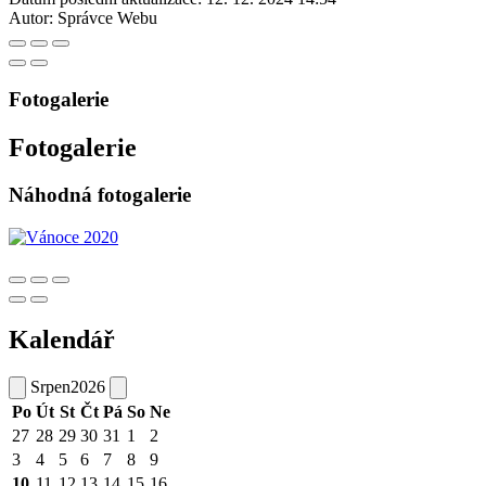
Autor:
Správce Webu
Fotogalerie
Fotogalerie
Náhodná fotogalerie
Kalendář
Srpen
2026
Po
Út
St
Čt
Pá
So
Ne
27
28
29
30
31
1
2
3
4
5
6
7
8
9
10
11
12
13
14
15
16